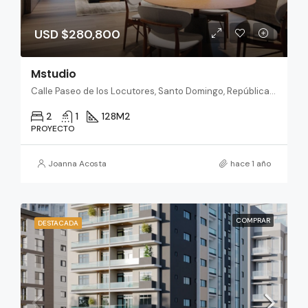
USD $280,800
Mstudio
Calle Paseo de los Locutores, Santo Domingo, República Dominicana
2
1
128
M2
PROYECTO
Joanna Acosta
hace 1 año
COMPRAR
DESTACADA