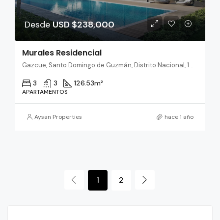
Desde
USD $238,000
Murales Residencial
Gazcue, Santo Domingo de Guzmán, Distrito Nacional, 10205, República Dominicana
3
3
126.53
m²
APARTAMENTOS
Aysan Properties
hace 1 año
1
2