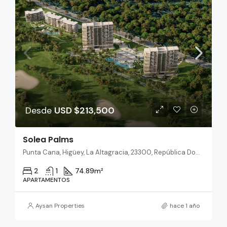
Desde
USD $213,500
Solea Palms
Punta Cana, Higüey, La Altagracia, 23300, República Dominicana
2
1
74.89
m²
APARTAMENTOS
Aysan Properties
hace 1 año