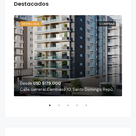
Destacados
RAR
DESTACADA
COMPRAR
DES
Desde
USD $179,000
Des
Casa de Campo, La Romana, 22000, República Dominicana
Calle General Cambiaso 10, Santo Domingo, República Dominicana