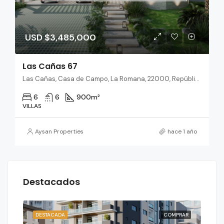
USD $3,485,000
Las Cañas 67
Las Cañas, Casa de Campo, La Romana, 22000, República Dominicana
6
6
900
m²
VILLAS
Aysan Properties
hace 1 año
Destacados
RAR
DESTACADA
COMPRAR
DES