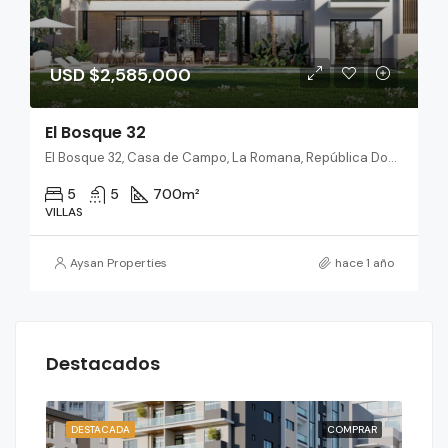
USD $2,585,000
El Bosque 32
El Bosque 32, Casa de Campo, La Romana, República Dominicana
5
5
700
m²
VILLAS
Aysan Properties
hace 1 año
Destacados
RAR
DESTACADA
COMPRAR
DES