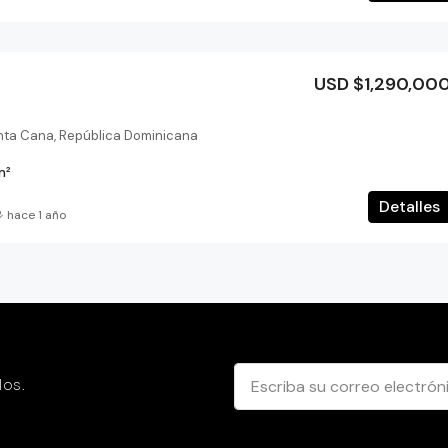
USD $1,290,00
unta Cana, República Dominicana
m²
Detalles
hace 1 año
los.