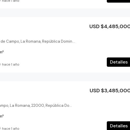
hace 1 año
USD $3,500,000
USD $4,485,00
Bahía Chavón 14, Casa de Campo, La Romana, República Dominicana
m²
Detalles
hace 1 año
USD $3,485,00
Las Cañas, Casa de Campo, La Romana, 22000, República Dominicana
m²
Detalles
hace 1 año