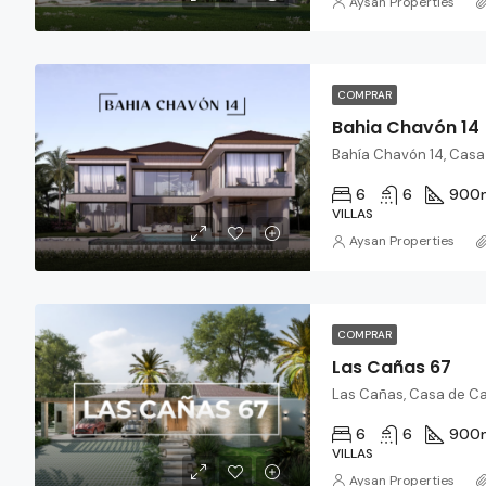
Aysan Properties
COMPRAR
Bahia Chavón 14
6
6
900
VILLAS
Aysan Properties
COMPRAR
Las Cañas 67
6
6
900
VILLAS
Aysan Properties