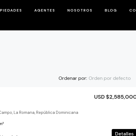
PIEDADES
AGENTES
NOSOTROS
BLOG
CO
Orden por defecto
Ordenar por:
USD $2,585,00
DESTACADA
 Campo, La Romana, República Dominicana
m²
Detalles