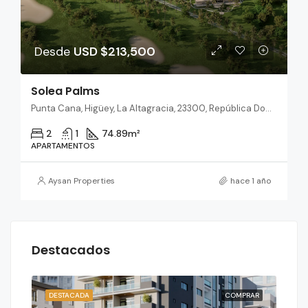
Desde
USD $213,500
Solea Palms
Punta Cana, Higüey, La Altagracia, 23300, República Dominicana
2
1
74.89
m²
APARTAMENTOS
Aysan Properties
hace 1 año
Destacados
RAR
DESTACADA
COMPRAR
DES