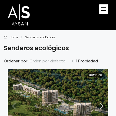
Home
Senderos ecológicos
Senderos ecológicos
Orden por defecto
Ordenar por:
1 Propiedad
COMPRAR