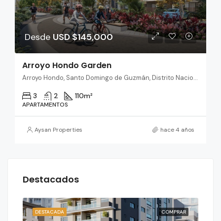
Desde
USD $145,000
Arroyo Hondo Garden
Arroyo Hondo, Santo Domingo de Guzmán, Distrito Nacional, República Dominicana
3
2
110
m²
APARTAMENTOS
Aysan Properties
hace 4 años
Destacados
RAR
DESTACADA
COMPRAR
DES