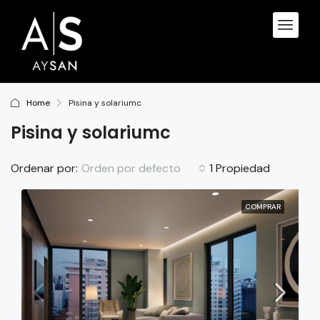
Home
Pisina y solariumc
Pisina y solariumc
Orden por defecto
Ordenar por:
1 Propiedad
COMPRAR