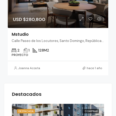
USD $280,800
Mstudio
Calle Paseo de los Locutores, Santo Domingo, República Dominicana
2
1
128
M2
PROYECTO
Joanna Acosta
hace 1 año
Destacados
RAR
DESTACADA
COMPRAR
DES